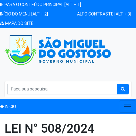
IR PARA O CONTEÚDO PRINCIPAL [ALT + 1]
INÍCIO DO MENU [ALT + 2]
ALTO CONTRASTE [ALT + 3]
MAPA DO SITE
INÍCIO
LEI N° 508/2024