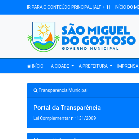
IR PARA O CONTEÚDO PRINCIPAL [ALT + 1]
INÍCIO DO M
INÍCIO
A CIDADE
A PREFEITURA
IMPRENS
Transparência Municipal
Portal da Transparência
Lei Complementar nº 131/2009