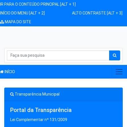
IR PARA O CONTEÚDO PRINCIPAL [ALT + 1]
INÍCIO DO MENU [ALT + 2]
ALTO CONTRASTE [ALT + 3]
MAPA DO SITE
INÍCIO
Transparência Municipal
Portal da Transparência
Lei Complementar nº 131/2009