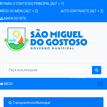
IR PARA O CONTEÚDO PRINCIPAL [ALT + 1]
INÍCIO DO MENU [ALT + 2]
ALTO CONTRASTE [ALT + 3]
MAPA DO SITE
INÍCIO
Transparência Municipal