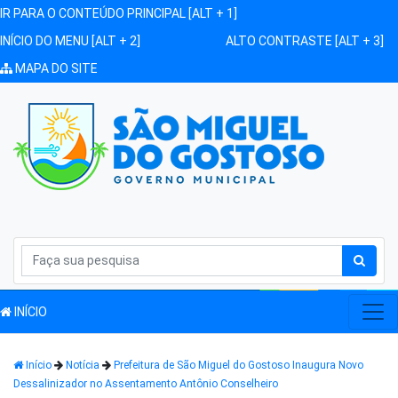
IR PARA O CONTEÚDO PRINCIPAL [ALT + 1]
INÍCIO DO MENU [ALT + 2]
ALTO CONTRASTE [ALT + 3]
MAPA DO SITE
INÍCIO
Início
Notícia
Prefeitura de São Miguel do Gostoso Inaugura Novo
Dessalinizador no Assentamento Antônio Conselheiro