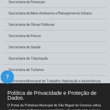
Secretaria de Finanças
Secretaria de Meio Ambiente e Planejamento Urbano
Secretaria de Obras Públicas
Secretaria de Pesca
Secretaria de Saúde
Secretaria de Tributação
Secretaria de Turismo
?
Secretaria Municipal de Trabalho, Habitação e Assistência
Social
Política de Privacidade e Proteção de
Dados.
Secretário de Esportes, Juventude e Lazer
O Portal da Prefeitura Municipal de São Miguel do Gostoso utiliza
Tesouraria