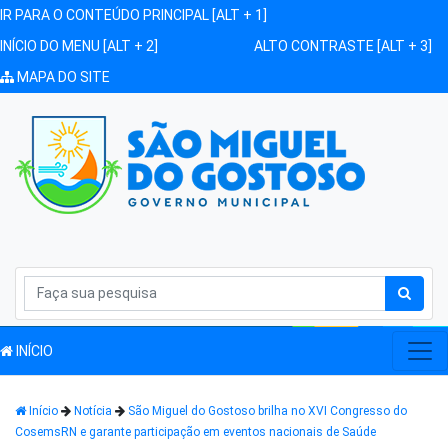
IR PARA O CONTEÚDO PRINCIPAL [ALT + 1]
INÍCIO DO MENU [ALT + 2]
ALTO CONTRASTE [ALT + 3]
MAPA DO SITE
INÍCIO
Início
Notícia
São Miguel do Gostoso brilha no XVI Congresso do
CosemsRN e garante participação em eventos nacionais de Saúde